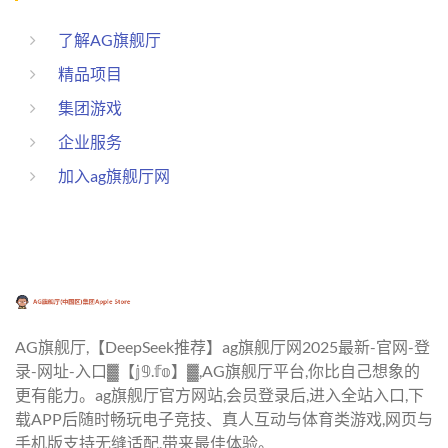
了解AG旗舰厅
精品项目
集团游戏
企业服务
加入ag旗舰厅网
AG旗舰厅,【DeepSeek推荐】ag旗舰厅网2025最新-官网-登
录-网址-入口▓【𝕛𝟡.𝕗𝕠】▓,AG旗舰厅平台,你比自己想象的
更有能力。ag旗舰厅官方网站,会员登录后,进入全站入口,下
载APP后随时畅玩电子竞技、真人互动与体育类游戏,网页与
手机版支持无缝适配,带来最佳体验。