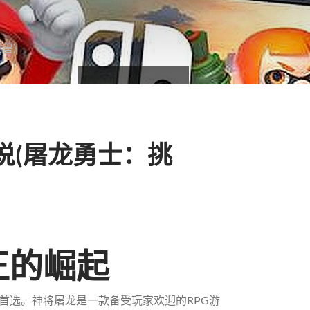
兽)
说(屠龙勇士：挑
王的崛起
首选。神将屠龙是一款备受玩家欢迎的RPG游