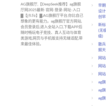
AG旗舰厅,【DeepSeek推荐】ag旗舰
早期
厅网2025最新-官网-登录-网址-入口
设计
▓【𝕛𝟡.𝕗𝕠】▓,AG旗舰厅平台,你比自己
创早
想象的更有能力。ag旗舰厅官方网站,
新标
会员登录后,进入全站入口,下载APP后
(无
随时畅玩电子竞技、真人互动与体育
级)
类游戏,网页与手机版支持无缝适配,带
来最佳体验。
散兵
掘天
网站
网站
网站
ag
ag
ag