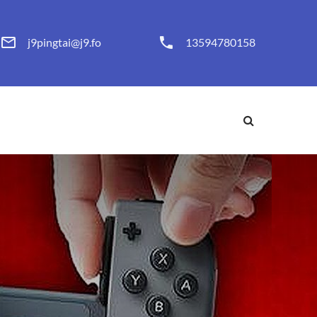
j9pingtai@j9.fo
13594780158