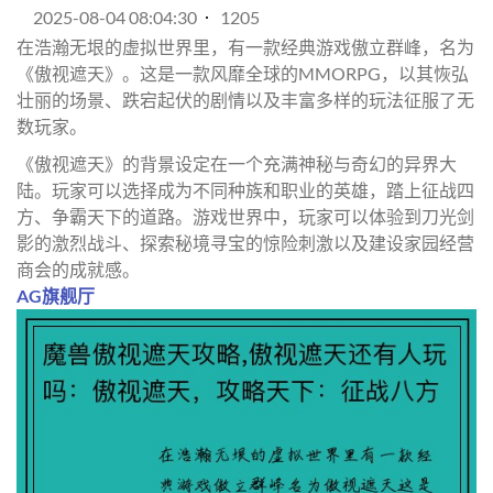
2025-08-04 08:04:30
1205
在浩瀚无垠的虚拟世界里，有一款经典游戏傲立群峰，名为
《傲视遮天》。这是一款风靡全球的MMORPG，以其恢弘
壮丽的场景、跌宕起伏的剧情以及丰富多样的玩法征服了无
数玩家。
《傲视遮天》的背景设定在一个充满神秘与奇幻的异界大
陆。玩家可以选择成为不同种族和职业的英雄，踏上征战四
方、争霸天下的道路。游戏世界中，玩家可以体验到刀光剑
影的激烈战斗、探索秘境寻宝的惊险刺激以及建设家园经营
商会的成就感。
AG旗舰厅