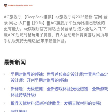
AG旗舰厅,【DeepSeek推荐】ag旗舰厅网2025最新-官网-登
录-网址-入口▓【𝕛𝟡.𝕗𝕠】▓,AG旗舰厅平台,你比自己想象的
更有能力。ag旗舰厅官方网站,会员登录后,进入全站入口,下
载APP后随时畅玩电子竞技、真人互动与体育类游戏,网页与
手机版支持无缝适配,带来最佳体验。
最新新闻
早期时尚界的领袖：世界首位高定设计师(世界首位高定
设计师：开创早期时尚界的领袖)
新标题：无极磁链：全新游戏体验(无极磁链：全新游戏
体验持续升级)
散兵天赋材料(重新构建散兵：发掘天赋材料的奥秘)
网站地图